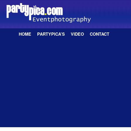
Spring naar de primaire inhoud
Spring naar de secundaire inhoud
HOME
PARTYPICA’S
VIDEO
CONTACT